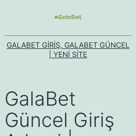
İçeriğe
geç
GALABET GIRIŞ, GALABET GÜNCEL
| YENI SITE
GalaBet
Güncel Giriş