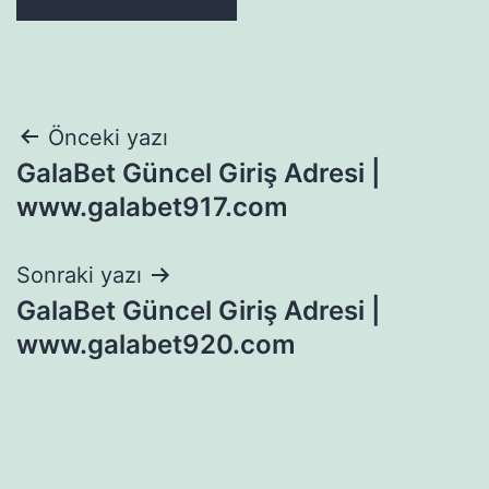
Yazı
Önceki yazı
GalaBet Güncel Giriş Adresi |
gezinmesi
www.galabet917.com
Sonraki yazı
GalaBet Güncel Giriş Adresi |
www.galabet920.com