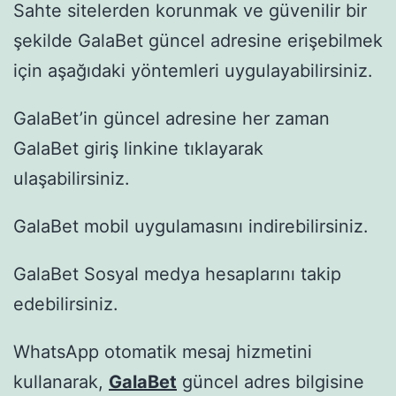
Sahte sitelerden korunmak ve güvenilir bir
şekilde GalaBet güncel adresine erişebilmek
için aşağıdaki yöntemleri uygulayabilirsiniz.
GalaBet’in güncel adresine her zaman
GalaBet giriş linkine tıklayarak
ulaşabilirsiniz.
GalaBet mobil uygulamasını indirebilirsiniz.
GalaBet Sosyal medya hesaplarını takip
edebilirsiniz.
WhatsApp otomatik mesaj hizmetini
kullanarak,
GalaBet
güncel adres bilgisine