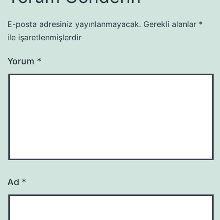
E-posta adresiniz yayınlanmayacak.
Gerekli alanlar
*
ile işaretlenmişlerdir
Yorum
*
Ad
*