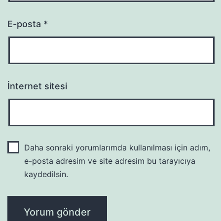
E-posta
*
İnternet sitesi
Daha sonraki yorumlarımda kullanılması için adım,
e-posta adresim ve site adresim bu tarayıcıya
kaydedilsin.