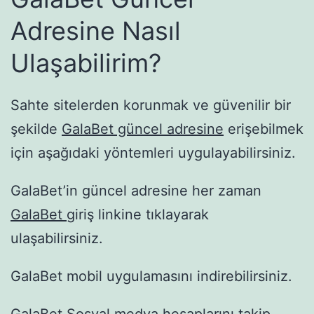
Adresine Nasıl
Ulaşabilirim?
Sahte sitelerden korunmak ve güvenilir bir
şekilde
GalaBet güncel adresine
erişebilmek
için aşağıdaki yöntemleri uygulayabilirsiniz.
GalaBet’in güncel adresine her zaman
GalaBet
giriş linkine tıklayarak
ulaşabilirsiniz.
GalaBet mobil uygulamasını indirebilirsiniz.
GalaBet Sosyal medya hesaplarını takip