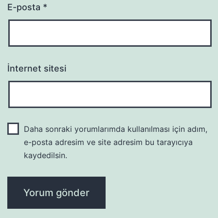
E-posta
*
İnternet sitesi
Daha sonraki yorumlarımda kullanılması için adım,
e-posta adresim ve site adresim bu tarayıcıya
kaydedilsin.