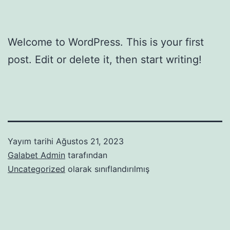
Welcome to WordPress. This is your first
post. Edit or delete it, then start writing!
Yayım tarihi
Ağustos 21, 2023
Galabet Admin
tarafından
Uncategorized
olarak sınıflandırılmış