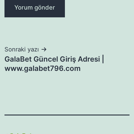
Yazı
Sonraki yazı
GalaBet Güncel Giriş Adresi |
gezinmesi
www.galabet796.com