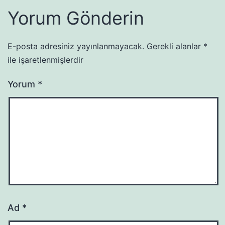
Yorum Gönderin
E-posta adresiniz yayınlanmayacak.
Gerekli alanlar
*
ile işaretlenmişlerdir
Yorum
*
Ad
*