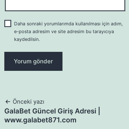
Daha sonraki yorumlarımda kullanılması için adım,
e-posta adresim ve site adresim bu tarayıcıya
kaydedilsin.
Yazı
Önceki yazı
GalaBet Güncel Giriş Adresi |
gezinmesi
www.galabet871.com