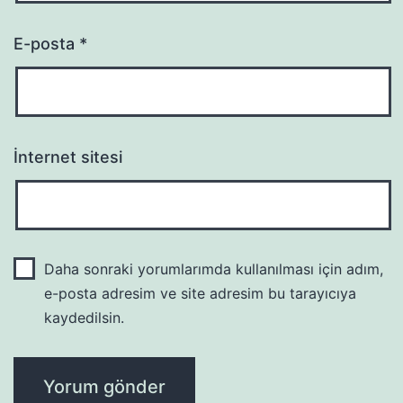
E-posta
*
İnternet sitesi
Daha sonraki yorumlarımda kullanılması için adım,
e-posta adresim ve site adresim bu tarayıcıya
kaydedilsin.