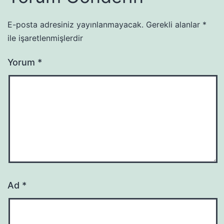
E-posta adresiniz yayınlanmayacak.
Gerekli alanlar
*
ile işaretlenmişlerdir
Yorum
*
Ad
*