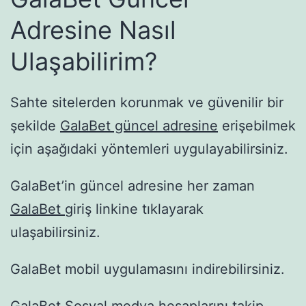
Adresine Nasıl
Ulaşabilirim?
Sahte sitelerden korunmak ve güvenilir bir
şekilde
GalaBet güncel adresine
erişebilmek
için aşağıdaki yöntemleri uygulayabilirsiniz.
GalaBet’in güncel adresine her zaman
GalaBet
giriş linkine tıklayarak
ulaşabilirsiniz.
GalaBet mobil uygulamasını indirebilirsiniz.
GalaBet Sosyal medya hesaplarını takip