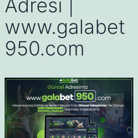
Adresi |
www.galabet
950.com