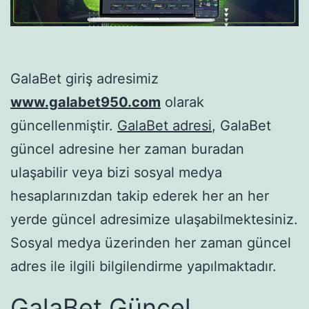
GalaBet giriş adresimiz
www.galabet950.com
olarak
güncellenmiştir.
GalaBet adresi
, GalaBet
güncel adresine her zaman buradan
ulaşabilir veya bizi sosyal medya
hesaplarınızdan takip ederek her an her
yerde güncel adresimize ulaşabilmektesiniz.
Sosyal medya üzerinden her zaman güncel
adres ile ilgili bilgilendirme yapılmaktadır.
GalaBet Güncel