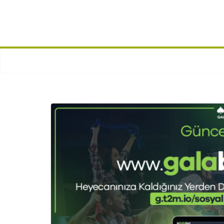
Skip
to
content