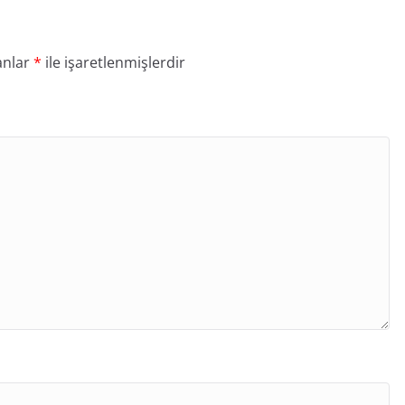
anlar
*
ile işaretlenmişlerdir