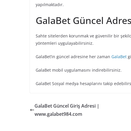
yapılmaktadır.
GalaBet Güncel Adresi
Sahte sitelerden korunmak ve güvenilir bir şeki
yöntemleri uygulayabilirsiniz.
GalaBet’in güncel adresine her zaman
GalaBet
g
GalaBet mobil uygulamasını indirebilirsiniz.
GalaBet Sosyal medya hesaplarını takip edebilirs
GalaBet Güncel Giriş Adresi |
www.galabet984.com