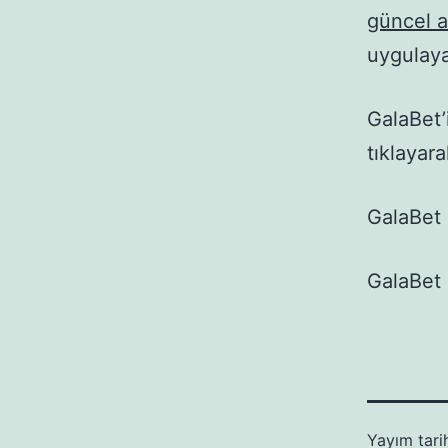
güncel a
uygulayab
GalaBet’
tıklayara
GalaBet 
GalaBet 
Yayım tari