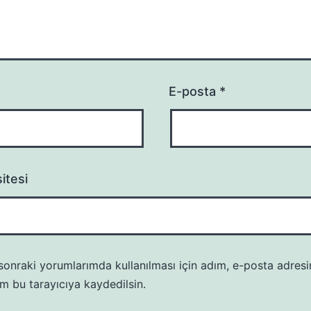
E-posta
*
itesi
onraki yorumlarımda kullanılması için adım, e-posta adresi
m bu tarayıcıya kaydedilsin.