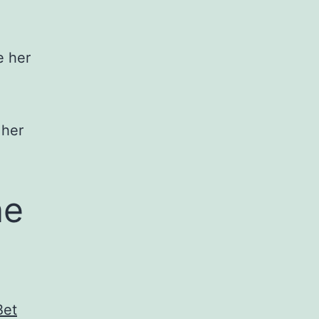
e her
 her
ne
Bet