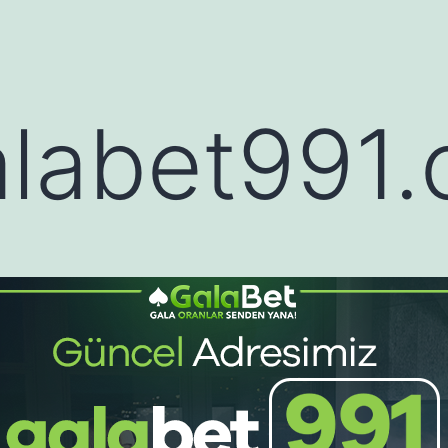
labet991