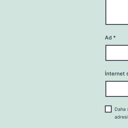
Ad
*
İnternet s
Daha s
adresi