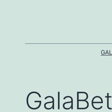
İçeriğe
geç
GAL
GalaBet