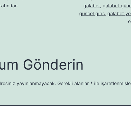
rafından
galabet
,
galabet günc
güncel giriş
,
galabet ye
e
um Gönderin
resiniz yayınlanmayacak.
Gerekli alanlar
*
ile işaretlenmişle